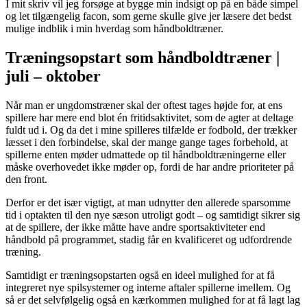
I mit skriv vil jeg forsøge at bygge min indsigt op på en både simpel
og let tilgængelig facon, som gerne skulle give jer læsere det bedst
mulige indblik i min hverdag som håndboldtræner.
Træningsopstart som håndboldtræner |
juli – oktober
Når man er ungdomstræner skal der oftest tages højde for, at ens
spillere har mere end blot én fritidsaktivitet, som de agter at deltage
fuldt ud i. Og da det i mine spilleres tilfælde er fodbold, der trækker
læsset i den forbindelse, skal der mange gange tages forbehold, at
spillerne enten møder udmattede op til håndboldtræningerne eller
måske overhovedet ikke møder op, fordi de har andre prioriteter på
den front.
Derfor er det især vigtigt, at man udnytter den allerede sparsomme
tid i optakten til den nye sæson utroligt godt – og samtidigt sikrer sig
at de spillere, der ikke måtte have andre sportsaktiviteter end
håndbold på programmet, stadig får en kvalificeret og udfordrende
træning.
Samtidigt er træningsopstarten også en ideel mulighed for at få
integreret nye spilsystemer og interne aftaler spillerne imellem. Og
så er det selvfølgelig også en kærkommen mulighed for at få lagt lag