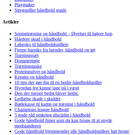
Playmaker
Stregspiller håndbold guide
Artikler
Springtræning og håndbold – Øvelser til højere hop
Hårdere skud i håndbold
Løbesko til håndboldspillere
Fjerne harpiks fra hænder, håndbold og tøj
Træningssæt
Dommertrøje
Træningstaske
Proteinpulver og håndbold
Kreatin og håndbold
10 tips der gør dig til en bedre håndboldspiller
Hvordan jeg kunne tage på i vægt
Den der træner bedst bliver bedst.
Ledlæbe skade i skulder
Bødekasse til kamp og træning i håndbold
Champions league håndbold
5 gode råd omkring disciplin i håndbold
Gode håndbold finter som du kan bruge til at snyde
modstanderen
Gode håndbold hjemmesider alle håndboldspillere bør bruge