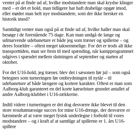
venter på at finde ud af, hvilke modstandere man skal krydse klinger
med – er det et hold, man tidligere har haft drabelige opgør imod,
eller møder man helt nye modstandere, som der ikke hersker en
historik imod?
Samtidigt venter man også på at finde ud af, hvilke haller man skal
besøge i de forestående 75 dage. Kan man undgå de lange og
udmarvende udebaneture er både jeg som træner og spillerne – og
deres forældre – oftest meget taknemmelige. For det er trods alt ikke
transporttiden, man ser frem til med spænding, når kampprogrammet
udgives i spændet mellem slutningen af september og starten af
oktober.
For det U16-hold, jeg træner, blev det i sæsonen før jul – som også
betegnes som turneringen før ombrydningen til nytår – til
udebaneture af både længere og kortere karakter. Oftest er man som
Aalborg-klub garanteret en del korte kørselsture grundet antallet af
andre Aalborg-klubber i U16-rækkerne.
Indtil videre i turneringen er det dog desværre ikke blevet til den
store resultatmæssige succes for mine U16-drenge, der desværre er
hæmmede af at være meget fysisk underlegne i forhold til vores
modstandere – og i kraft af at samtlige af spillerne er 1. års U16-
spillere