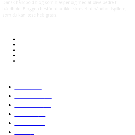
Dansk håndbold blog som hjælper dig med at blive bedre til
håndbold. Bloggen består af artikler skrevet af håndboldspillere,
som du kan læse helt gratis.
Navigation
Artikler
Blog
Om os
Kontakt
Cookie- og privatlivspolitik
KATEGORIER
BLOG
152
TRÆNING
69
NYHEDER
27
SKADER
14
BETTING
8
KOST
7