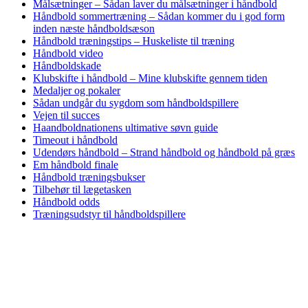
Målsætninger – Sådan laver du målsætninger i håndbold
Håndbold sommertræning – Sådan kommer du i god form
inden næste håndboldsæson
Håndbold træningstips – Huskeliste til træning
Håndbold video
Håndboldskade
Klubskifte i håndbold – Mine klubskifte gennem tiden
Medaljer og pokaler
Sådan undgår du sygdom som håndboldspillere
Vejen til succes
Haandboldnationens ultimative søvn guide
Timeout i håndbold
Udendørs håndbold – Strand håndbold og håndbold på græs
Em håndbold finale
Håndbold træningsbukser
Tilbehør til lægetasken
Håndbold odds
Træningsudstyr til håndboldspillere
HAANDBOLDNATIONEN.DK