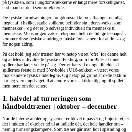
på fysikken, som i ungdomsrækkerne er langt mere forskelligartet,
end man ser det i seniorrækkerne.
De fysiske forudsætninger i ungdomsrækkerne afhænger nemlig
meget af, i hvilket stadie spillerne befinder sig i deres vækst som
mennesker – og det er jo selvsagt individuelt fra menneske til
menneske. Mens nogen vokser eksponentielt i de tidlige teenageår,
kommer disse fysiske ændringer måske først senere for andre – og
for nogen aldrig.
På det hold, jeg selv træner, har vi netop været ’ofre’ for denne helt
og aldeles individuelle fysiske udvikling, som for 95 % af mine
spillere har ladet vente på sig. Derfor har vi i mange tilfælde – i
spillernes første år med 3’er-bolde i U16-rækken – været vores
modstandere fysisk underlegne. Og netop på grund af dette faktum
har jeg været nødsaget til at ændre vores taktiske tilgang til spillet –
men mere om det senere.
1. halvdel af turneringen som
håndboldtræner | oktober – december
Når de interne aftaler og systemer er blevet tilpasset og finjusteret, er
det i midten af oktober tid til at indlede dét, det hele handler om –
nemlig turneringskampene. Som træner går man lidt i spænding og