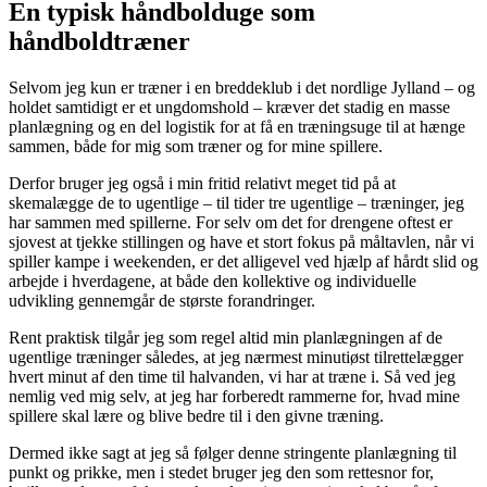
En typisk håndbolduge som
håndboldtræner
Selvom jeg kun er træner i en breddeklub i det nordlige Jylland – og
holdet samtidigt er et ungdomshold – kræver det stadig en masse
planlægning og en del logistik for at få en træningsuge til at hænge
sammen, både for mig som træner og for mine spillere.
Derfor bruger jeg også i min fritid relativt meget tid på at
skemalægge de to ugentlige – til tider tre ugentlige – træninger, jeg
har sammen med spillerne. For selv om det for drengene oftest er
sjovest at tjekke stillingen og have et stort fokus på måltavlen, når vi
spiller kampe i weekenden, er det alligevel ved hjælp af hårdt slid og
arbejde i hverdagene, at både den kollektive og individuelle
udvikling gennemgår de største forandringer.
Rent praktisk tilgår jeg som regel altid min planlægningen af de
ugentlige træninger således, at jeg nærmest minutiøst tilrettelægger
hvert minut af den time til halvanden, vi har at træne i. Så ved jeg
nemlig ved mig selv, at jeg har forberedt rammerne for, hvad mine
spillere skal lære og blive bedre til i den givne træning.
Dermed ikke sagt at jeg så følger denne stringente planlægning til
punkt og prikke, men i stedet bruger jeg den som rettesnor for,