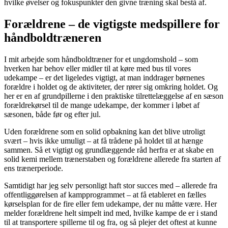
hvilke øvelser og fokuspunkter den givne træning skal bestå af.
Forældrene – de vigtigste medspillere for
håndboldtræneren
I mit arbejde som håndboldtræner for et ungdomshold – som
hverken har behov eller midler til at køre med bus til vores
udekampe – er det ligeledes vigtigt, at man inddrager børnenes
forældre i holdet og de aktiviteter, der rører sig omkring holdet. Og
her er en af grundpillerne i den praktiske tilrettelæggelse af en sæson
forældrekørsel til de mange udekampe, der kommer i løbet af
sæsonen, både før og efter jul.
Uden forældrene som en solid opbakning kan det blive utroligt
svært – hvis ikke umuligt – at få trådene på holdet til at hænge
sammen. Så et vigtigt og grundlæggende råd herfra er at skabe en
solid kemi mellem trænerstaben og forældrene allerede fra starten af
ens trænerperiode.
Samtidigt har jeg selv personligt haft stor succes med – allerede fra
offentliggørelsen af kampprogrammet – at få etableret en fælles
kørselsplan for de fire eller fem udekampe, der nu måtte være. Her
melder forældrene helt simpelt ind med, hvilke kampe de er i stand
til at transportere spillerne til og fra, og så plejer det oftest at kunne