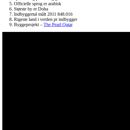
Officielle sprog er arabisk
Største by er Doha
Indbyggertal målt 2011 848.016
Rigeste land i verden pr indbygger
Byggeprojekt –
The Pearl Qatar